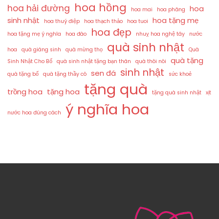
hoa hồng
hoa hải đường
hoa
hoa mai
hoa phăng
sinh nhật
hoa tặng mẹ
hoa thuý điệp
hoa thạch thảo
hoa tuoi
hoa đẹp
hoa tặng mẹ ý nghĩa
hoa đào
nhuỵ hoa nghệ tây
nước
quà sinh nhật
hoa
quà giáng sinh
quà mừng thọ
Quà
quà tặng
Sinh Nhật Cho Bố
quà sinh nhật tặng bạn thân
quà thôi nôi
sinh nhật
sen đá
quà tặng bố
quà tặng thầy cô
sức khoẻ
tặng quà
trồng hoa
tặng hoa
tặng quà sinh nhật
xịt
ý nghĩa hoa
nước hoa đúng cách