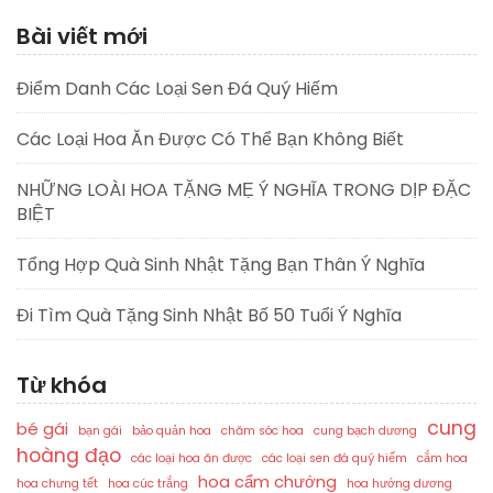
Bài viết mới
Điểm Danh Các Loại Sen Đá Quý Hiếm
Các Loại Hoa Ăn Được Có Thể Bạn Không Biết
NHỮNG LOÀI HOA TẶNG MẸ Ý NGHĨA TRONG DỊP ĐẶC
BIỆT
Tổng Hợp Quà Sinh Nhật Tặng Bạn Thân Ý Nghĩa
Đi Tìm Quà Tặng Sinh Nhật Bố 50 Tuổi Ý Nghĩa
Từ khóa
cung
bé gái
bạn gái
bảo quản hoa
chăm sóc hoa
cung bạch dương
hoàng đạo
các loại hoa ăn được
các loại sen đá quý hiếm
cắm hoa
hoa cẩm chướng
hoa chưng tết
hoa cúc trắng
hoa hướng dương