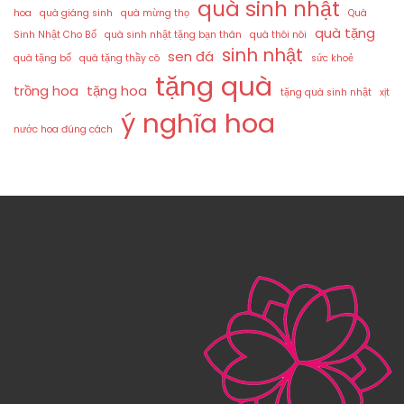
quà sinh nhật
hoa
quà giáng sinh
quà mừng thọ
Quà
quà tặng
Sinh Nhật Cho Bố
quà sinh nhật tặng bạn thân
quà thôi nôi
sinh nhật
sen đá
quà tặng bố
quà tặng thầy cô
sức khoẻ
tặng quà
trồng hoa
tặng hoa
tặng quà sinh nhật
xịt
ý nghĩa hoa
nước hoa đúng cách