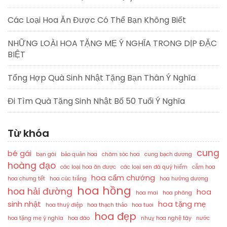
Các Loại Hoa Ăn Được Có Thể Bạn Không Biết
NHỮNG LOÀI HOA TẶNG MẸ Ý NGHĨA TRONG DỊP ĐẶC
BIỆT
Tổng Hợp Quà Sinh Nhật Tặng Bạn Thân Ý Nghĩa
Đi Tìm Quà Tặng Sinh Nhật Bố 50 Tuổi Ý Nghĩa
Từ khóa
cung
bé gái
bạn gái
bảo quản hoa
chăm sóc hoa
cung bạch dương
hoàng đạo
các loại hoa ăn được
các loại sen đá quý hiếm
cắm hoa
hoa cẩm chướng
hoa chưng tết
hoa cúc trắng
hoa hướng dương
hoa hồng
hoa hải đường
hoa
hoa mai
hoa phăng
sinh nhật
hoa tặng mẹ
hoa thuý điệp
hoa thạch thảo
hoa tuoi
hoa đẹp
hoa tặng mẹ ý nghĩa
hoa đào
nhuỵ hoa nghệ tây
nước