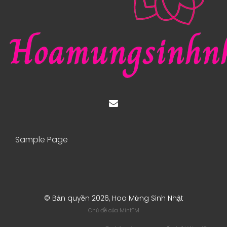
Sample Page
© Bản quyền 2026, Hoa Mừng Sinh Nhật
Chủ đề của
MintTM