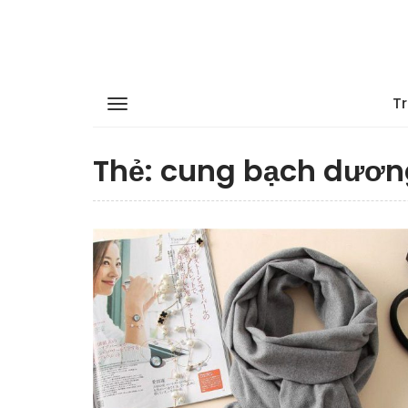
T
Thẻ:
cung bạch dươn