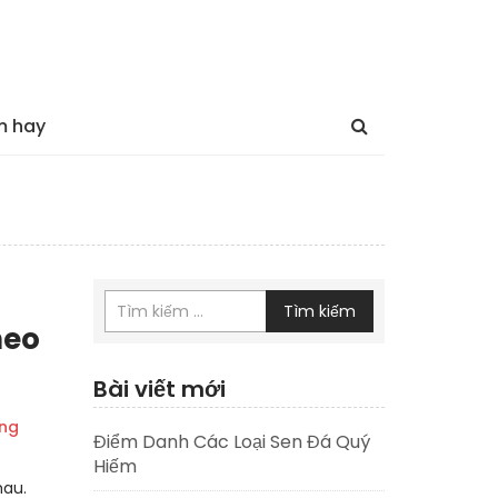
m hay
Tìm kiếm
heo
Bài viết mới
ng
Điểm Danh Các Loại Sen Đá Quý
Hiếm
hau.