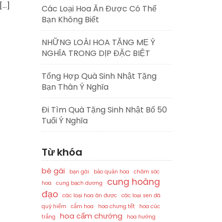
[…]
Các Loại Hoa Ăn Được Có Thể
Bạn Không Biết
NHỮNG LOÀI HOA TẶNG MẸ Ý
NGHĨA TRONG DỊP ĐẶC BIỆT
Tổng Hợp Quà Sinh Nhật Tặng
Bạn Thân Ý Nghĩa
Đi Tìm Quà Tặng Sinh Nhật Bố 50
Tuổi Ý Nghĩa
Từ khóa
bé gái
bạn gái
bảo quản hoa
chăm sóc
cung hoàng
hoa
cung bạch dương
đạo
các loại hoa ăn được
các loại sen đá
quý hiếm
cắm hoa
hoa chưng tết
hoa cúc
hoa cẩm chướng
trắng
hoa hướng