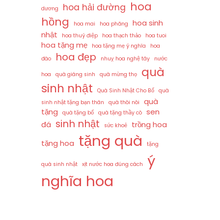
hoa
hoa hải đường
dương
hồng
hoa sinh
hoa mai
hoa phăng
nhật
hoa thuý điệp
hoa thạch thảo
hoa tuoi
hoa tặng mẹ
hoa tặng mẹ ý nghĩa
hoa
hoa đẹp
đào
nhuỵ hoa nghệ tây
nước
quà
hoa
quà giáng sinh
quà mừng thọ
sinh nhật
Quà Sinh Nhật Cho Bố
quà
quà
sinh nhật tặng bạn thân
quà thôi nôi
tặng
sen
quà tặng bố
quà tặng thầy cô
sinh nhật
đá
trồng hoa
sức khoẻ
tặng quà
tặng hoa
tặng
ý
quà sinh nhật
xịt nước hoa đúng cách
nghĩa hoa