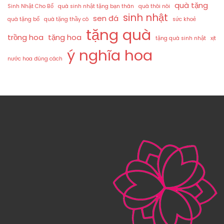
quà tặng
Sinh Nhật Cho Bố
quà sinh nhật tặng bạn thân
quà thôi nôi
sinh nhật
sen đá
quà tặng bố
quà tặng thầy cô
sức khoẻ
tặng quà
trồng hoa
tặng hoa
tặng quà sinh nhật
xịt
ý nghĩa hoa
nước hoa đúng cách