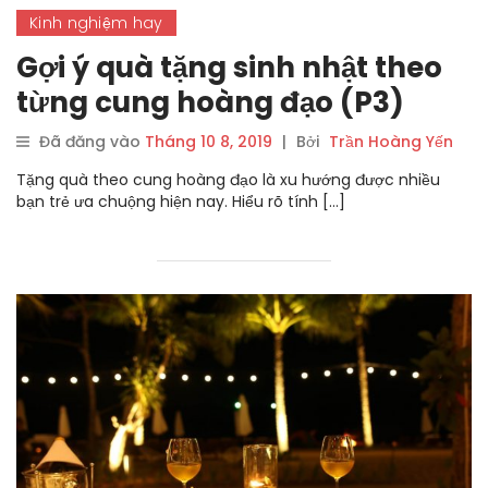
Kinh nghiệm hay
Gợi ý quà tặng sinh nhật theo
từng cung hoàng đạo (P3)
Đã đăng vào
Tháng 10 8, 2019
|
Bởi
Trần Hoàng Yến
Tặng quà theo cung hoàng đạo là xu hướng được nhiều
bạn trẻ ưa chuộng hiện nay. Hiểu rõ tính […]