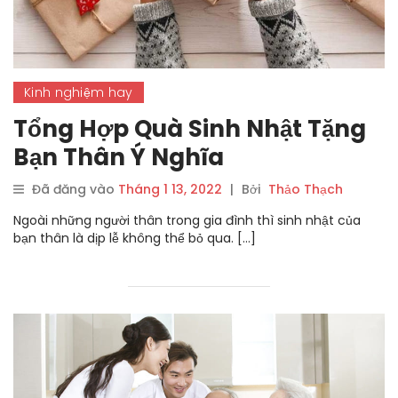
Kinh nghiệm hay
Tổng Hợp Quà Sinh Nhật Tặng
Bạn Thân Ý Nghĩa
Đã đăng vào
Tháng 1 13, 2022
|
Bởi
Thảo Thạch
Ngoài những người thân trong gia đình thì sinh nhật của
bạn thân là dịp lễ không thể bỏ qua. […]