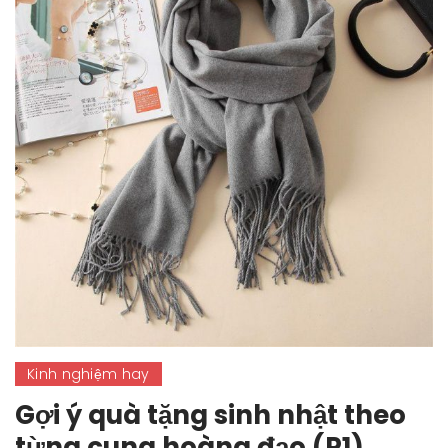
Kinh nghiệm hay
Gợi ý quà tặng sinh nhật theo
từng cung hoàng đạo (P1)