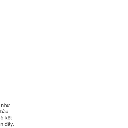
a như
 bầu
có kết
n đấy.