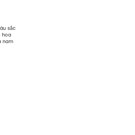
màu sắc
à hoa
à nam