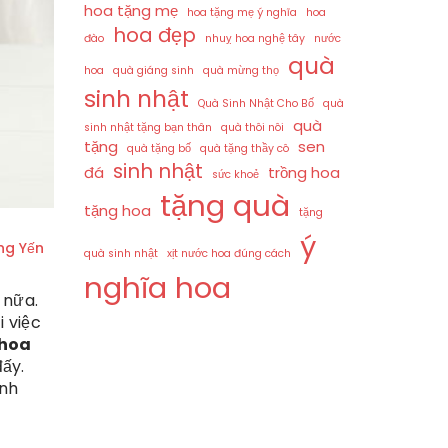
hoa tặng mẹ
hoa tặng mẹ ý nghĩa
hoa
hoa đẹp
đào
nhuỵ hoa nghệ tây
nước
quà
hoa
quà giáng sinh
quà mừng thọ
sinh nhật
Quà Sinh Nhật Cho Bố
quà
quà
sinh nhật tặng bạn thân
quà thôi nôi
tặng
sen
quà tặng bố
quà tặng thầy cô
sinh nhật
đá
trồng hoa
sức khoẻ
tặng quà
tặng hoa
tặng
ý
ng Yến
quà sinh nhật
xịt nước hoa đúng cách
nghĩa hoa
 nữa.
 việc
hoa
ấy.
inh