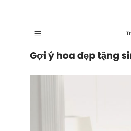
T
Gợi ý hoa đẹp tặng s