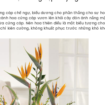
ứng cáp chế ngự, biểu dương cho phần thắng cho sự h
cánh hoa cứng cáp vươn lên khỏi cây đón ánh nắng mặt
vừa cứng cáp. Nên hoa thiên điểu là một biểu tượng ch
chí kiên cường, không khuất phục trước những khó k