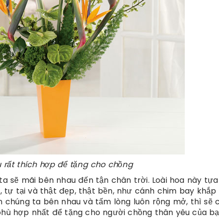
u rất thích hợp để tặng cho chồng
 ta sẽ mãi bên nhau đến tận chân trời. Loài hoa này tự
o, tự tại và thật đẹp, thật bền, như cánh chim bay khắp
ần chúng ta bên nhau và tấm lòng luôn rộng mở, thì sẽ 
 phù hợp nhất để tặng cho người chồng thân yêu của bạ