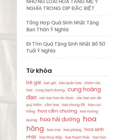
NHỮNG LOÀI HOA TẶNG MẸ Ý
NGHĨA TRONG DỊP ĐẶC BIỆT
Tổng Hợp Quà Sinh Nhật Tặng
Bạn Thân Ý Nghĩa
Đi Tìm Quà Tặng Sinh Nhật Bố 50
Tuổi Ý Nghĩa
Từ khóa
bé gái
bạn gái
bảo quản hoa
chăm sóc
cung hoàng
hoa
cung bạch dương
đạo
các loại hoa ăn được
các loại sen đá
quý hiếm
cắm hoa
hoa chưng tết
hoa cúc
hoa cẩm chướng
trắng
hoa hướng
hoa
hoa hải đường
dương
hồng
hoa sinh
hoa mai
hoa phăng
nhật
hoa thuý điệp
hoa thạch thảo
hoa tuoi