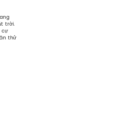
oang
 trời.
o cự
hăn thử