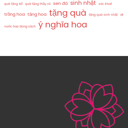
sinh nhật
sen đá
quà tặng bố
quà tặng thầy cô
sức khoẻ
tặng quà
trồng hoa
tặng hoa
tặng quà sinh nhật
xịt
ý nghĩa hoa
nước hoa đúng cách