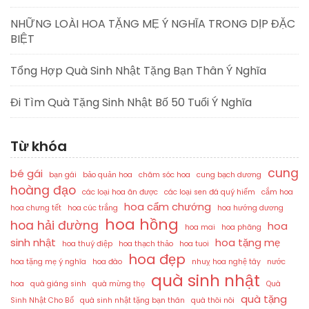
NHỮNG LOÀI HOA TẶNG MẸ Ý NGHĨA TRONG DỊP ĐẶC
BIỆT
Tổng Hợp Quà Sinh Nhật Tặng Bạn Thân Ý Nghĩa
Đi Tìm Quà Tặng Sinh Nhật Bố 50 Tuổi Ý Nghĩa
Từ khóa
cung
bé gái
bạn gái
bảo quản hoa
chăm sóc hoa
cung bạch dương
hoàng đạo
các loại hoa ăn được
các loại sen đá quý hiếm
cắm hoa
hoa cẩm chướng
hoa chưng tết
hoa cúc trắng
hoa hướng dương
hoa hồng
hoa hải đường
hoa
hoa mai
hoa phăng
sinh nhật
hoa tặng mẹ
hoa thuý điệp
hoa thạch thảo
hoa tuoi
hoa đẹp
hoa tặng mẹ ý nghĩa
hoa đào
nhuỵ hoa nghệ tây
nước
quà sinh nhật
hoa
quà giáng sinh
quà mừng thọ
Quà
quà tặng
Sinh Nhật Cho Bố
quà sinh nhật tặng bạn thân
quà thôi nôi