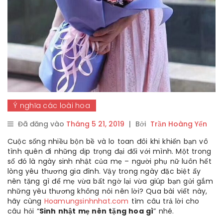
Ý nghĩa các loài hoa
Đã đăng vào
Tháng 5 21, 2019
|
Bởi
Trần Hoàng Yến
Cuộc sống nhiều bộn bề và lo toan đôi khi khiến bạn vô
tình quên đi những dịp trọng đại đối với mình. Một trong
số đó là ngày sinh nhật của mẹ – người phụ nữ luôn hết
lòng yêu thương gia đình. Vậy trong ngày đặc biệt ấy
nên tặng gì để mẹ vừa bất ngờ lại vừa giúp bạn gửi gắm
những yêu thương không nói nên lời? Qua bài viết này,
hãy cùng
Hoamungsinhnhat.com
tìm câu trả lời cho
câu hỏi “
Sinh nhật mẹ nên tặng hoa gì
” nhé.