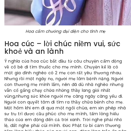
Hoa cẩm chướng đại diện cho tình mẹ
Hoa cúc – lời chúc niềm vui, sức
khoẻ và an lành
Ý nghĩa của hoa cúc bắt đầu từ câu chuyện cẩm động
về cô bé đi tìm thuốc cho mẹ mình. Chuyện kể là có
một gia đình nghèo có 2 mẹ con rất yêu thương nhau.
Nhưng rồi một ngày nọ, người mẹ lâm bệnh nặng. Người
con thương mẹ mình lắm, nên đã dù nhà nghèo nhưng
vẫn cố gắng chạy chữa những thầy lang giỏi nhất
vùng,nhưng sức khỏe người mẹ càng ngày càng yếu đi.
Người con quyết tâm đi tìm ra thầy chữa bệnh cho mẹ.
Một hôm khi em đi qua một ngôi chùa, em xin phép nhà
sư trụ trì được cầu phúc cho mẹ mình, tấm lòng hiếu
thảo của em động đến cả trời xanh. Trời nghe phải nhỏ
lệ, đất nghe phải cúi mình. Đức Phật từ bi cảm thương