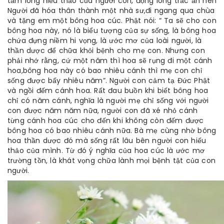
tấm lòng hiếu thảo của người con, động lòng trắc ẩn nên
Người đã hóa thân thành một nhà sư,đi ngang qua chùa
và tặng em một bông hoa cúc. Phật nói: “ Ta sẽ cho con
bông hoa này, nó là biểu tượng của sự sống, là bông hoa
chứa đựng niềm hi vọng, là ước mơ của loài người, là
thần dược để chữa khỏi bệnh cho mẹ con. Nhưng con
phải nhớ rằng, cứ một năm thì hoa sẽ rụng đi một cánh
hoa,bông hoa này có bao nhiêu cánh thì mẹ con chỉ
sống được bấy nhiêu năm”. Người con cảm tạ Đức Phật
và ngồi đếm cánh hoa. Rất đau buồn khi biết bông hoa
chỉ có năm cánh, nghĩa là người mẹ chỉ sống với người
con được năm năm nữa, người con đã xé nhỏ cánh
từng cánh hoa cúc cho đến khi không còn đếm được
bông hoa có bao nhiêu cánh nữa. Bà mẹ cùng nhờ bông
hoa thần dược đó mà sống rất lâu bên người con hiếu
thảo của mình. Từ đó ý nghĩa của hoa cúc là ước mơ
trường tồn, là khát vọng chữa lành mọi bệnh tật của con
người.