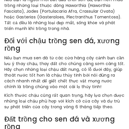
trồng những loại thuộc dòng Haworthia (Haworthia
Fasciata), Jades (Portulacaria Afra, Crassular Ovata)
hoặc Gasterias (Gasteraloes, Plectranthus Tomentosa).
Tất cả đều là những loại đẹp mắt, sống khỏe và phát
triển mạnh khi trồng trong nhà.
Đối với chậu trồng sen đá, xương
rồng
Nếu bạn mua sen đá từ các cửa hàng cây cảnh bạn cần
lưu ý thay chậu, thay đất cho chúng càng sớm càng tốt.
Hãy chọn những loại chậu đất nung, có lỗ dưới đáy, giúp
thoát nước tốt hơn là chậu thủy tinh bởi nói đúng ra
cách nhanh nhất để giết chết thực vật mọng nước
chính là trồng chúng vào một cái lọ thủy tinh!
Kích thước chậu cũng rất quan trọng, hãy lựa chọn được
những loại chậu phù hợp với kích cỡ của cây và dự trù
sự phát triển của cây trong vòng 6 tháng tiếp theo.
Đất trồng cho sen đá và xương
rồng