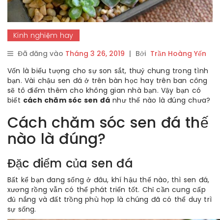
Kinh nghiệm hay
Đã đăng vào
Tháng 3 26, 2019
|
Bởi
Trần Hoàng Yến
Vốn là biểu tượng cho sự son sắt, thuỷ chung trong tình
bạn. Vài chậu sen đá ở trên bàn học hay trên ban công
sẽ tô điểm thêm cho không gian nhà bạn. Vậy bạn có
biết
cách chăm sóc sen đá
như thế nào là đúng chưa?
Cách chăm sóc sen đá thế
nào là đúng?
Đặc điểm của sen đá
Bất kể bạn đang sống ở đâu, khí hậu thế nào, thì sen đá,
xương rồng vẫn có thể phát triển tốt. Chỉ cần cung cấp
đủ nắng và đất trồng phù hợp là chúng đã có thể duy trì
sự sống.