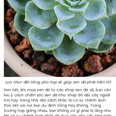
Lựa chọn đất trồng phù hợp sẽ giúp sen đá phát triển tốt
Hơn hết, khi mua sen đá từ các shop sen đá về, bạn cần
lưu ý
cách chăm sóc sen đá
như: shop đó đặt cây ngoài
trời hay trong nhà. Nói cách khác là có sự chênh lệch
thời tiết với nơi bạn dự định trồng hay không. Trong
trường hợp giống nhau, bạn không có gì phải lo lắng như
khi có sự chênh lệch nhiệt độ, bạn cần cho cây thời gian