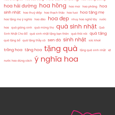
hoa hồng
hoa hải đường
hoa
hoa mai
hoa phăng
sinh nhật
hoa tặng mẹ
hoa thuý điệp
hoa thạch thảo
hoa tuoi
hoa đẹp
hoa tặng mẹ ý nghĩa
hoa đào
nhuỵ hoa nghệ tây
nước
quà sinh nhật
hoa
quà giáng sinh
quà mừng thọ
Quà
quà tặng
Sinh Nhật Cho Bố
quà sinh nhật tặng bạn thân
quà thôi nôi
sinh nhật
sen đá
quà tặng bố
quà tặng thầy cô
sức khoẻ
tặng quà
trồng hoa
tặng hoa
tặng quà sinh nhật
xịt
ý nghĩa hoa
nước hoa đúng cách