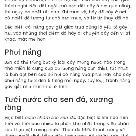
thích nghi. Nếu đột ngột mà bạn đặt cây ở nơi quá nắng,
thì nguy cơ chết rất cao. Khi mua về, hãy để cây ở nơi
có nhiệt độ tương tự chỗ bạn mua, và từ từ thay đổi nó.
Đặc biệt, cái nắng gay gắt giữa trưa cũng là yếu tố gây
hại, vào những thời điểm đó hãy di chuyển cây đến vị trí
khác, mát mẻ hơn.
Phơi nắng
Bạn có thể trồng bất kỳ loài cây mọng nước nào trong
nhà miễn là cung cấp đủ lượng nắng cần thiết, tốt nhất
là bạn đặt bên cửa sổ nơi có nắng vừa phải. Hãy cho cây
phơi nắng từ 3 đến 5 tiếng mỗi ngày, tùy loại, tránh nắng
gay gắt như mình nói ở trên.
Tưới nước cho sen đá, xương
rồng
Việc biết
cách chăm sóc sen đá
, đặc biệt là khi nào nên
tưới và tưới bao nhiêu là phần khó nhất trong việc chăm
sóc thực vật mọng nước. Theo đó 99% thành công sẽ
được quyết định bằng việc tưới nước. Hãy luôn tuân thủ