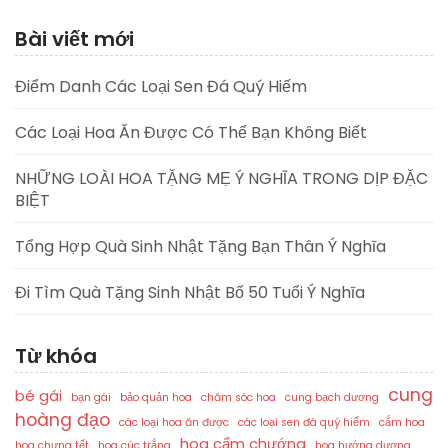
Bài viết mới
Điểm Danh Các Loại Sen Đá Quý Hiếm
Các Loại Hoa Ăn Được Có Thể Bạn Không Biết
NHỮNG LOÀI HOA TẶNG MẸ Ý NGHĨA TRONG DỊP ĐẶC
BIỆT
Tổng Hợp Quà Sinh Nhật Tặng Bạn Thân Ý Nghĩa
Đi Tìm Quà Tặng Sinh Nhật Bố 50 Tuổi Ý Nghĩa
Từ khóa
cung
bé gái
bạn gái
bảo quản hoa
chăm sóc hoa
cung bạch dương
hoàng đạo
các loại hoa ăn được
các loại sen đá quý hiếm
cắm hoa
hoa cẩm chướng
hoa chưng tết
hoa cúc trắng
hoa hướng dương