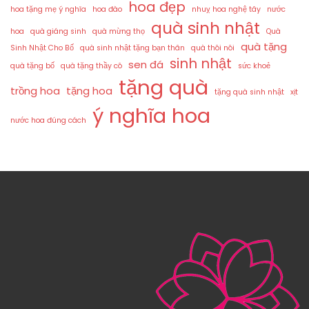
hoa đẹp
hoa tặng mẹ ý nghĩa
hoa đào
nhuỵ hoa nghệ tây
nước
quà sinh nhật
hoa
quà giáng sinh
quà mừng thọ
Quà
quà tặng
Sinh Nhật Cho Bố
quà sinh nhật tặng bạn thân
quà thôi nôi
sinh nhật
sen đá
quà tặng bố
quà tặng thầy cô
sức khoẻ
tặng quà
trồng hoa
tặng hoa
tặng quà sinh nhật
xịt
ý nghĩa hoa
nước hoa đúng cách