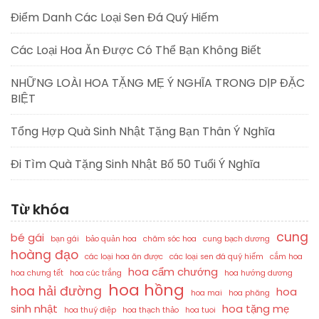
Điểm Danh Các Loại Sen Đá Quý Hiếm
Các Loại Hoa Ăn Được Có Thể Bạn Không Biết
NHỮNG LOÀI HOA TẶNG MẸ Ý NGHĨA TRONG DỊP ĐẶC
BIỆT
Tổng Hợp Quà Sinh Nhật Tặng Bạn Thân Ý Nghĩa
Đi Tìm Quà Tặng Sinh Nhật Bố 50 Tuổi Ý Nghĩa
Từ khóa
cung
bé gái
bạn gái
bảo quản hoa
chăm sóc hoa
cung bạch dương
hoàng đạo
các loại hoa ăn được
các loại sen đá quý hiếm
cắm hoa
hoa cẩm chướng
hoa chưng tết
hoa cúc trắng
hoa hướng dương
hoa hồng
hoa hải đường
hoa
hoa mai
hoa phăng
sinh nhật
hoa tặng mẹ
hoa thuý điệp
hoa thạch thảo
hoa tuoi