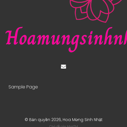
Sample Page
© Bản quyền 2026, Hoa Mừng Sinh Nhật
Chủ đề của
MintTM