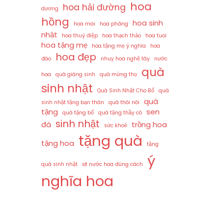
hoa
hoa hải đường
dương
hồng
hoa sinh
hoa mai
hoa phăng
nhật
hoa thuý điệp
hoa thạch thảo
hoa tuoi
hoa tặng mẹ
hoa tặng mẹ ý nghĩa
hoa
hoa đẹp
đào
nhuỵ hoa nghệ tây
nước
quà
hoa
quà giáng sinh
quà mừng thọ
sinh nhật
Quà Sinh Nhật Cho Bố
quà
quà
sinh nhật tặng bạn thân
quà thôi nôi
tặng
sen
quà tặng bố
quà tặng thầy cô
sinh nhật
đá
trồng hoa
sức khoẻ
tặng quà
tặng hoa
tặng
ý
quà sinh nhật
xịt nước hoa đúng cách
nghĩa hoa