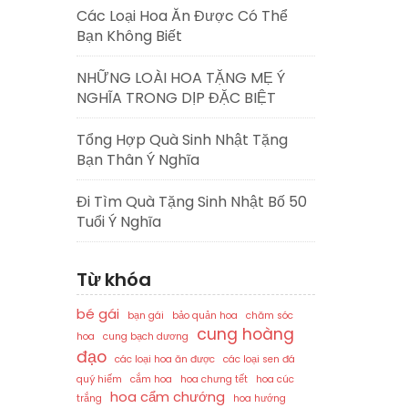
Các Loại Hoa Ăn Được Có Thể
Bạn Không Biết
NHỮNG LOÀI HOA TẶNG MẸ Ý
NGHĨA TRONG DỊP ĐẶC BIỆT
Tổng Hợp Quà Sinh Nhật Tặng
Bạn Thân Ý Nghĩa
Đi Tìm Quà Tặng Sinh Nhật Bố 50
Tuổi Ý Nghĩa
Từ khóa
bé gái
bạn gái
bảo quản hoa
chăm sóc
cung hoàng
hoa
cung bạch dương
đạo
các loại hoa ăn được
các loại sen đá
quý hiếm
cắm hoa
hoa chưng tết
hoa cúc
hoa cẩm chướng
trắng
hoa hướng