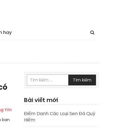
m hay
Tìm kiếm
có
Bài viết mới
ng Yến
Điểm Danh Các Loại Sen Đá Quý
Hiếm
n ban